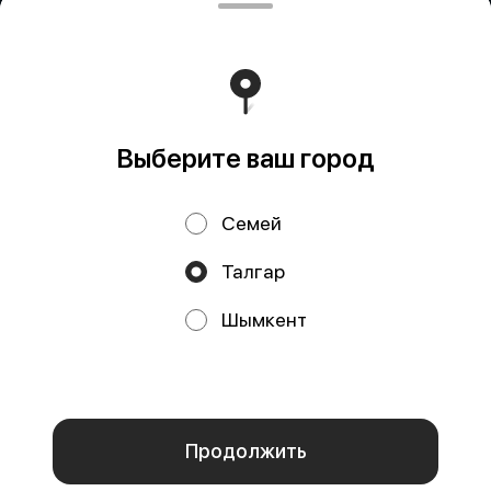
ИП Delivery K.R.
БИН 960228300287 БеК19 Р/с KZ53722S000034327673
в АО "Kaspi Bank" БИК CASPKZKA
Работает на эффективном ядре
Foodpicásso
ver. 3.2
Выберите ваш город
Политика конфиденциальности
Семей
Публичная оферта
Талгар
Акции, скидки, кэшбэк − в нашем приложении!
Шымкент
Мы используем куки.
Пользуясь сайтом, вы даёте согласие на
обработку файлов cookie вашего браузера и использование
аналитических сервисов согласно нашей
политике
конфиденциальности
.
ОК