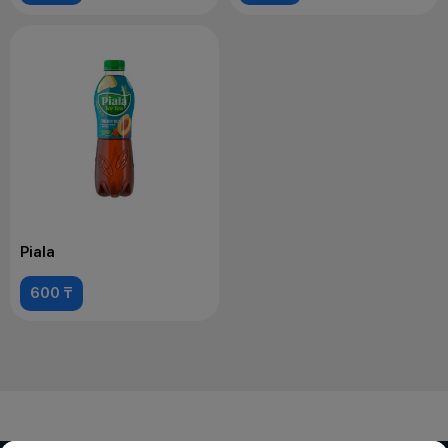
Piala
600 ₸