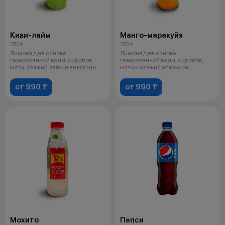
Киви-лайм
Манго-маракуйя
150 г
150 г
Лимонад на основе
Лимонад на основе
газированной воды, сиропов,
газированной воды, сиропов,
мяты, свежий лайм и апельсин
мяты и свежий апельсин
от 990 ₸
от 990 ₸
Мохито
Пепси