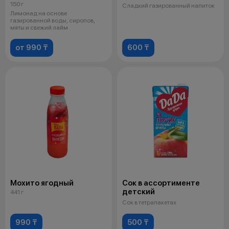
150 г
Сладкий газированный напиток
Лимонад на основе
газированной воды, сиропов,
мяты и свежий лайм
от 990 ₸
600 ₸
Мохито ягодный
Сок в ассортименте
детский
441 г
Сок в тетрапакетах
990 ₸
500 ₸