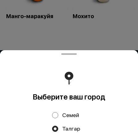
Манго-маракуйя
Мохито
ИП Delivery K.R.
БИН 960228300287 БеК19 Р/с KZ53722S000034327673
в АО "Kaspi Bank" БИК CASPKZKA
Работает на эффективном ядре
Foodpicásso
ver. 3.2
Выберите ваш город
Политика конфиденциальности
Семей
Публичная оферта
Талгар