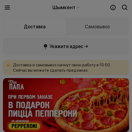
Шымкент
Доставка
Самовывоз
Укажите адрес →
Доставка
и
самовывоз
начнут
свою
работу
в
10:00.
Сейчас
вы
можете
сделать
предзаказ.