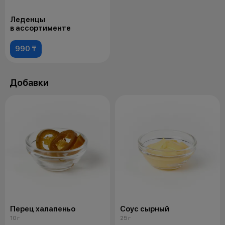
Леденцы
в ассортименте
990 ₸
Добавки
Перец халапеньо
Соус сырный
10 г
25 г