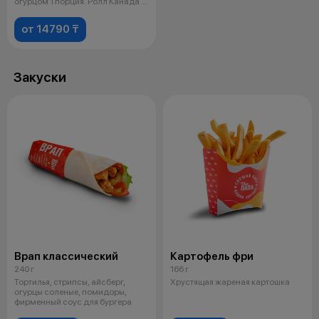
огурцом 1 порция. Ролл Канада 1
пор
от 14790 ₸
Закуски
Врап классический
Картофель фри
240 г
166 г
Тортилья, стрипсы, айсберг,
Хрустящая жареная картошка
огурцы соленые, помидоры,
фирменный соус для бургера