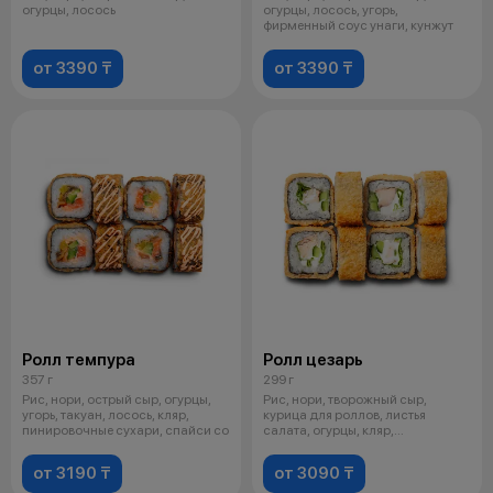
огурцы, лосось
огурцы, лосось, угорь,
фирменный соус унаги, кунжут
от 3390 ₸
от 3390 ₸
Ролл темпура
Ролл цезарь
357 г
299 г
Рис, нори, острый сыр, огурцы,
Рис, нори, творожный сыр,
угорь, такуан, лосось, кляр,
курица для роллов, листья
пинировочные сухари, спайси со
салата, огурцы, кляр,
панировочные сух
от 3190 ₸
от 3090 ₸