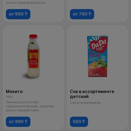
мяты и свежий апельсин
от 990 ₸
от 790 ₸
Мохито
Сок в ассортименте
детский
169 г
Лимонад на основе
Сок в тетрапакетах
газированной воды, сиропов,
мяты и свежий лайм
от 990 ₸
500 ₸