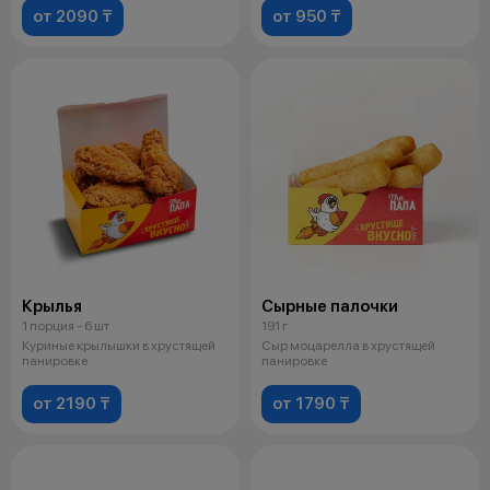
от 2090 ₸
от 950 ₸
Крылья
Сырные палочки
1 порция - 6 шт
191 г
Куриные крылышки в хрустящей
Сыр моцарелла в хрустящей
панировке
панировке
от 2190 ₸
от 1790 ₸