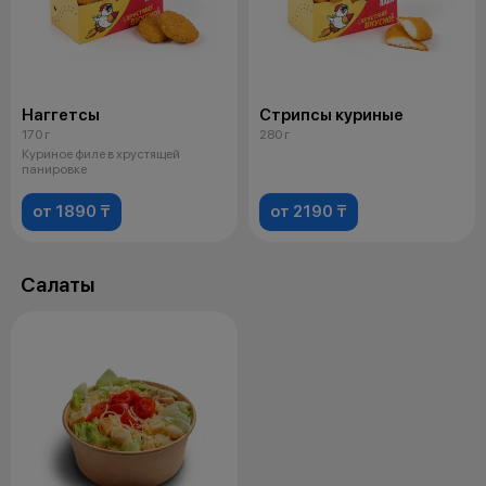
Наггетсы
Стрипсы куриные
170 г
280 г
Куриное филе в хрустящей
панировке
от 1890 ₸
от 2190 ₸
Салаты