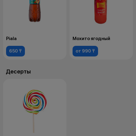
Piala
Мохито ягодный
650 ₸
от 990 ₸
Десерты