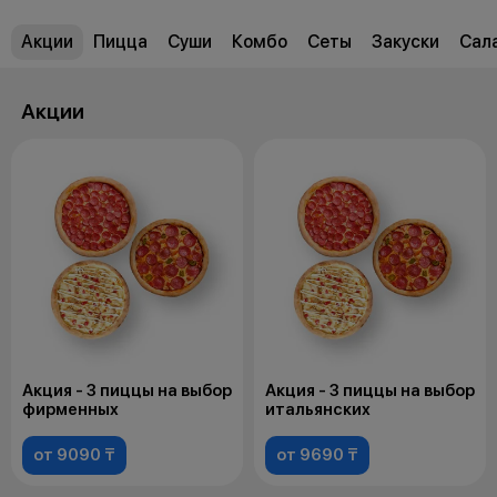
Акции
Пицца
Суши
Комбо
Сеты
Закуски
Сал
Акции
Акция - 3 пиццы на выбор
Акция - 3 пиццы на выбор
фирменных
итальянских
от 9090 ₸
от 9690 ₸