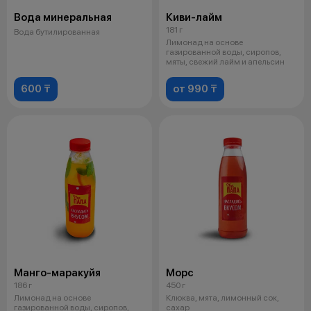
Вода минеральная
Киви-лайм
181 г
Вода бутилированная
Лимонад на основе
газированной воды, сиропов,
мяты, свежий лайм и апельсин
600 ₸
от 990 ₸
Манго-маракуйя
Морс
186 г
450 г
Лимонад на основе
Клюква, мята, лимонный сок,
газированной воды, сиропов,
сахар