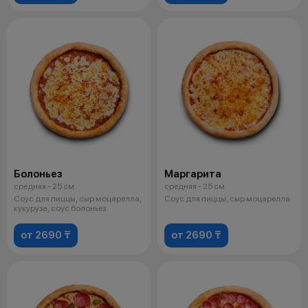
Болоньез
Маргарита
средняя - 25 см
средняя - 25 см
Соус для пиццы, сыр моцарелла,
Соус для пиццы, сыр моцарелла
кукуруза, соус болоньез
от 2690 ₸
от 2690 ₸