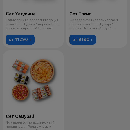
Сет Хаджиме
Сет Токио
Калифорния с лососем 1 порция
Филадельфия классическая 1
ролл. Ролл Цезарь 1 порция. Ролл
порция ролл. Ролл Цезарь 1
Темпура жаренный 1 порция.
порция. Чесночный соус 1
порция. Пиц
от 11290 ₸
от 9190 ₸
Сет Самурай
Филадельфия классическая 1
порция ролл. Ролл с угрем и