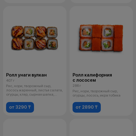
Ролл унаги вулкан
Ролл калифорния
с лососем
407 г
286 г
Рис, нори, творожный сыр,
лосось жаренный, листья салата,
Рис, нори, творожный сыр,
огурцы, кляр, сырная шапка,
огурцы, лосось, икра тобика
фирм
от 3290 ₸
от 2890 ₸