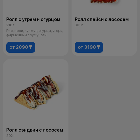
Ролл с угрем и огурцом
Ролл спайси с лососем
218 г
301 г
Рис, нори, кунжут, огурцы, угорь,
фирменный соус унаги
от 2090 ₸
от 3190 ₸
Ролл сэндвич с лососем
202 г