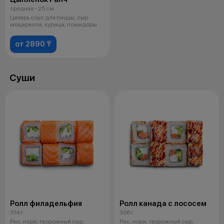
средняя - 25 см
Цезарь соус для пиццы, сыр
моцарелла, курица, помидоры
от 2890 ₸
Суши
Ролл филадельфия
Ролл канада с лососем
314 г
306 г
Рис, нори, творожный сыр,
Рис, нори, творожный сыр,