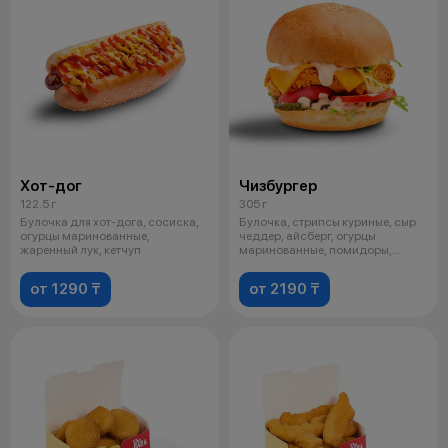
Хот-дог
Чизбургер
122.5 г
305 г
Булочка для хот-дога, сосиска,
Булочка, стрипсы куриные, сыр
огурцы маринованные,
чеддер, айсберг, огурцы
жаренный лук, кетчуп
маринованные, помидоры,
фирменный со
от 1290 ₸
от 2190 ₸