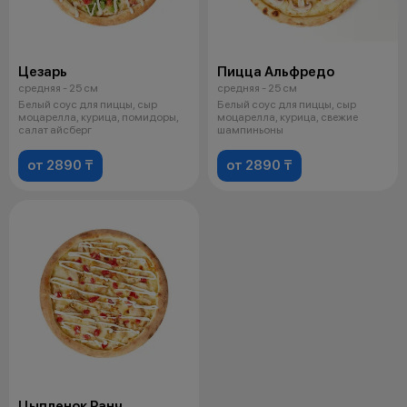
Цезарь
Пицца Альфредо
средняя - 25 см
средняя - 25 см
Белый соус для пиццы, сыр
Белый соус для пиццы, сыр
моцарелла, курица, помидоры,
моцарелла, курица, свежие
салат айсберг
шампиньоны
от 2890 ₸
от 2890 ₸
Цыпленок Ранч