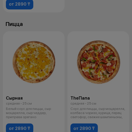
от 2890 ₸
Пицца
Сырная
TheПапа
средняя - 25 см
средняя - 25 см
Белый соус для пиццы, сыр
Соус для пиццы, сыр моцарелла,
моцарелла, сыр чеддер,
колбаса чоризо, курица, перец
приправа орегано
светофор, свежие шампиньоны,
от 2890 ₸
от 2890 ₸