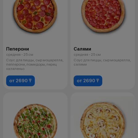
Пеперони
Салями
средняя - 25 см
средняя - 25 см
Соус для пиццы, сыр моцарелла,
Соус для пиццы, сыр моцарелла,
пепперони, помидоры, перец
салями
халапеньо
от 2690 ₸
от 2690 ₸