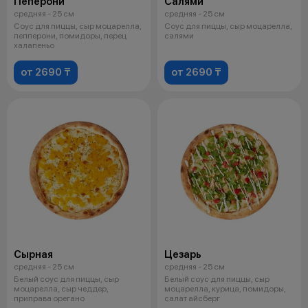
Пеперони
Салями
средняя - 25 см
средняя - 25 см
Соус для пиццы, сыр моцарелла,
Соус для пиццы, сыр моцарелла,
пепперони, помидоры, перец
салями
халапеньо
от 2690 ₸
от 2690 ₸
Сырная
Цезарь
средняя - 25 см
средняя - 25 см
Белый соус для пиццы, сыр
Белый соус для пиццы, сыр
моцарелла, сыр чеддер,
моцарелла, курица, помидоры,
приправа орегано
салат айсберг