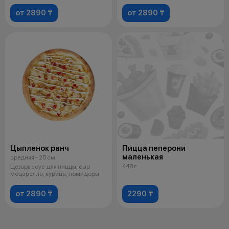
от 2890 ₸
от 2890 ₸
Цыпленок ранч
Пицца пеперони
маленькая
средняя - 25 см
448 г
Цезарь соус для пиццы, сыр
моцарелла, курица, помидоры
от 2890 ₸
2290 ₸