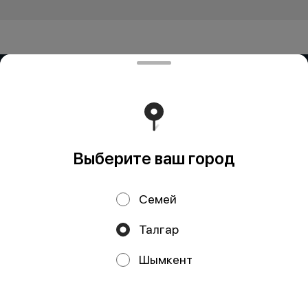
ИП Delivery K.R.
БИН 960228300287 БеК19 Р/с KZ53722S000034327673
в АО "Kaspi Bank" БИК CASPKZKA
Работает на эффективном ядре
Foodpicásso
ver. 3.2
Выберите ваш город
Политика конфиденциальности
Семей
Публичная оферта
Талгар
Акции, скидки, кэшбэк − в нашем приложении!
Шымкент
Мы используем куки.
Пользуясь сайтом, вы даёте согласие на