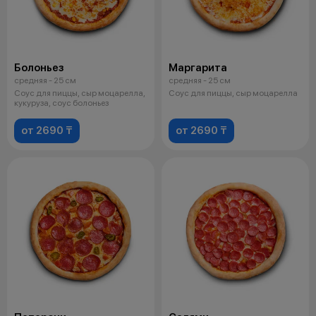
Болоньез
Маргарита
средняя - 25 см
средняя - 25 см
Соус для пиццы, сыр моцарелла,
Соус для пиццы, сыр моцарелла
кукуруза, соус болоньез
от 2690 ₸
от 2690 ₸