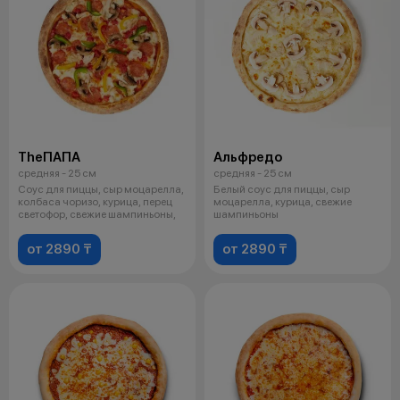
TheПАПА
Альфредо
средняя - 25 см
средняя - 25 см
Соус для пиццы, сыр моцарелла,
Белый соус для пиццы, сыр
колбаса чоризо, курица, перец
моцарелла, курица, свежие
светофор, свежие шампиньоны,
шампиньоны
от 2890 ₸
от 2890 ₸