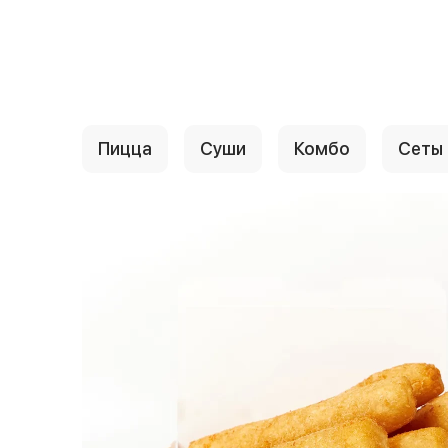
{{ textContacts }}
Пицца
Суши
Комбо
Сеты