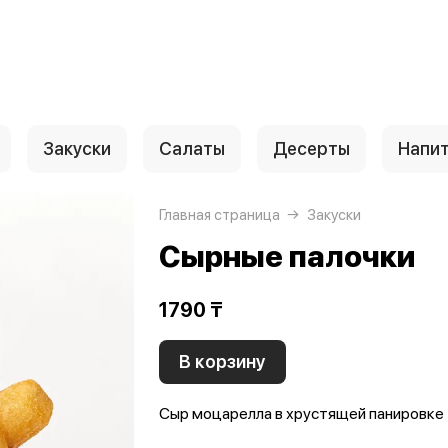
Закуски
Салаты
Десерты
Напи
Главная страница
Закуски
Сырные палочки
1790 ₸
В корзину
Сыр моцарелла в хрустящей панировке