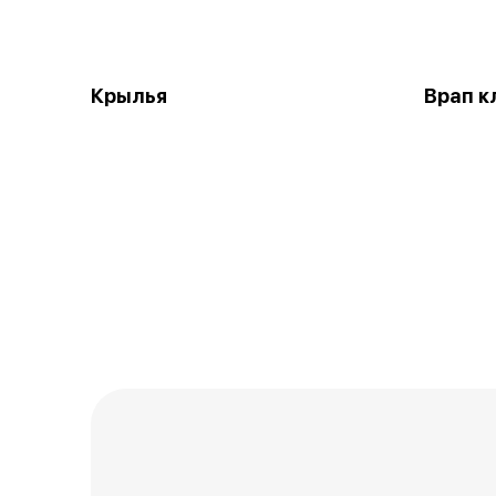
Крылья
Врап к