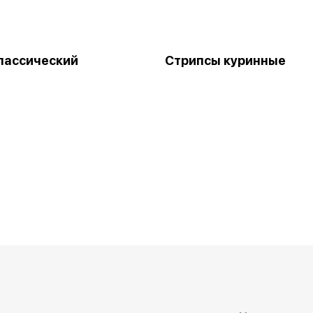
лассический
Стрипсы куринные