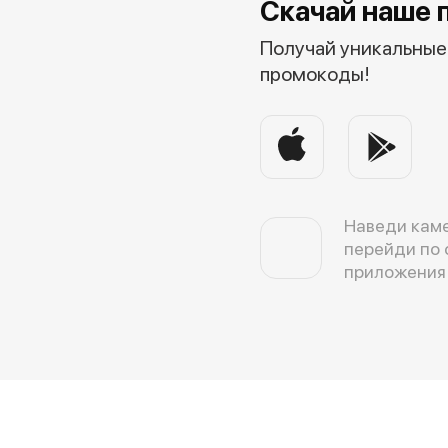
Скачай наше 
Получай уникальные 
промокоды!
Наведи каме
перейди по 
приложения