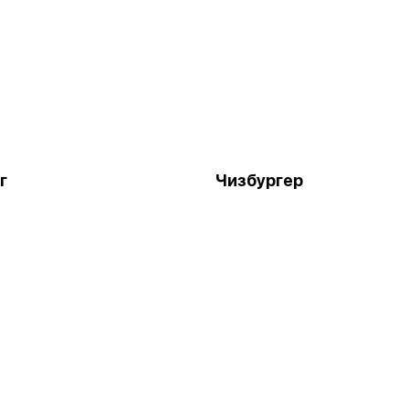
г
Чизбургер