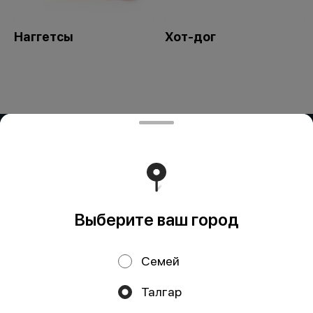
Наггетсы
Хот-дог
ИП Delivery K.R.
БИН 960228300287 БеК19 Р/с KZ53722S000034327673
в АО "Kaspi Bank" БИК CASPKZKA
Работает на эффективном ядре
Foodpicásso
ver. 3.2
Выберите ваш город
Политика конфиденциальности
Семей
Публичная оферта
Талгар