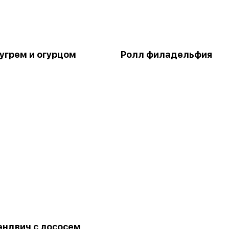
 угрем и огурцом
Ролл филадельфия
эндвич с лососем