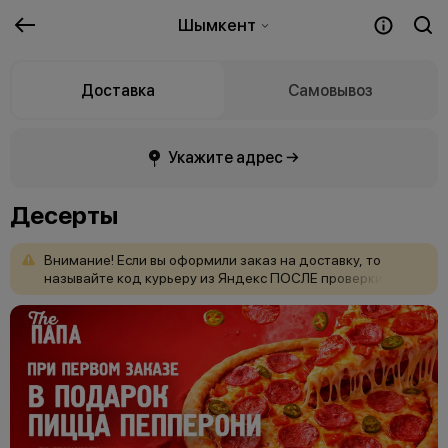
Шымкент
Доставка
Самовывоз
Укажите адрес →
Десерты
Внимание!
Если
вы
оформили
заказ
на
доставку,
то
называйте
код
курьеру
из
Яндекс
ПОСЛЕ
проверки
заказа
на
целостность.