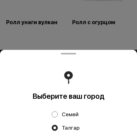
Ролл унаги вулкан
Ролл с огурцом
ИП Delivery K.R.
БИН 960228300287 БеК19 Р/с KZ53722S000034327673
в АО "Kaspi Bank" БИК CASPKZKA
Работает на эффективном ядре
Foodpicásso
ver. 3.2
Выберите ваш город
Политика конфиденциальности
Семей
Публичная оферта
Талгар