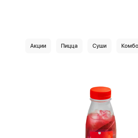
{{ textContacts }}
Акции
Пицца
Суши
Комб