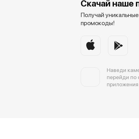
Скачай наше 
Получай уникальные 
промокоды!
Наведи каме
перейди по 
приложения