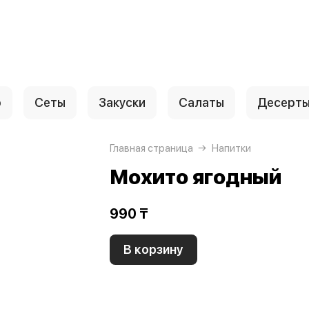
о
Сеты
Закуски
Салаты
Десерт
Главная страница
Напитки
Мохито ягодный
990 ₸
В корзину