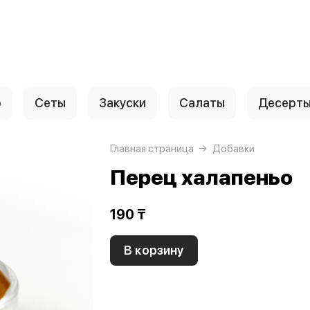
о
Сеты
Закуски
Салаты
Десерт
Главная страница
Добавки
Перец халапеньо
190 ₸
В корзину