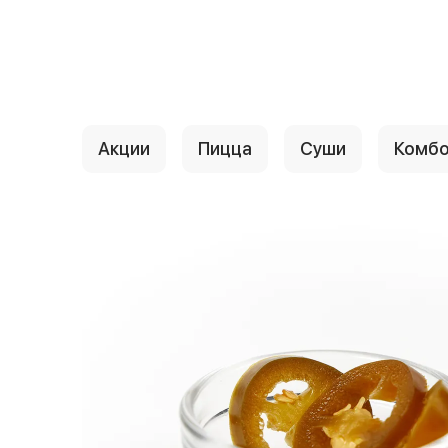
{{ textContacts }}
Акции
Пицца
Суши
Комб