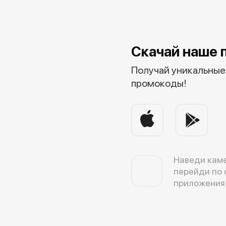
Скачай наше 
Получай уникальные 
промокоды!
Наведи каме
перейди по 
приложения