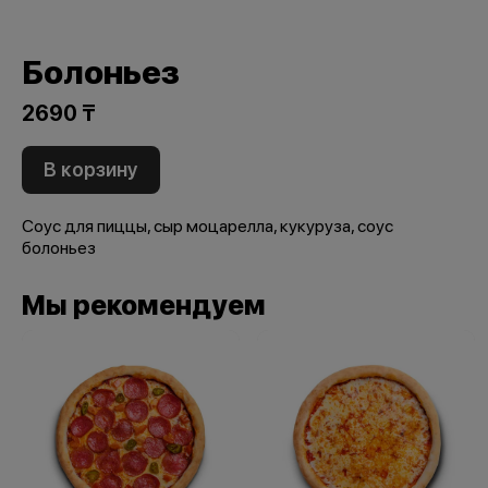
Болоньез
2690 ₸
В корзину
Соус для пиццы, сыр моцарелла, кукуруза, соус
болоньез
Мы рекомендуем